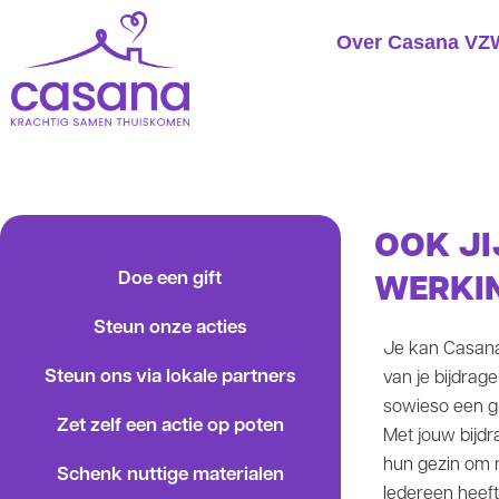
Ga
Over Casana VZ
naar
de
inhoud
OOK JI
Doe een gift
WERKI
Steun onze acties
Je kan Casana
Steun ons via lokale partners
van je bijdrag
sowieso een gr
Zet zelf een actie op poten
Met jouw bijdr
hun gezin om n
Schenk nuttige materialen
Iedereen heeft 