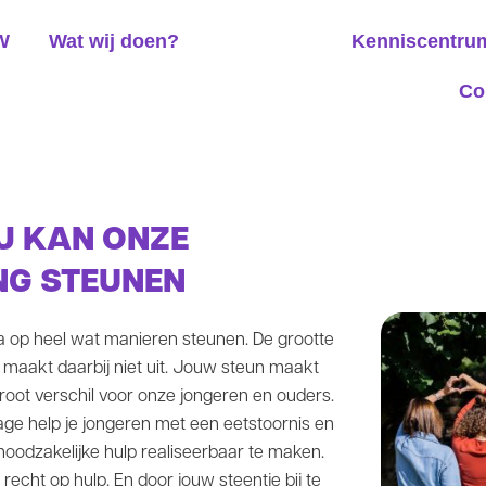
W
Wat wij doen?
Steun ons
Kenniscentru
Co
J KAN ONZE
NG STEUNEN
 op heel wat manieren steunen. De grootte
e maakt daarbij niet uit. Jouw steun maakt
oot verschil voor onze jongeren en ouders.
age help je jongeren met een eetstoornis en
oodzakelijke hulp realiseerbaar te maken.
recht op hulp. En door jouw steentje bij te