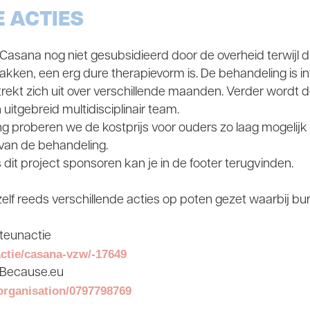
 ACTIES
asana nog niet gesubsidieerd door de overheid terwijl 
akken, een erg dure therapievorm is. De behandeling is inte
rekt zich uit over verschillende maanden. Verder wordt 
itgebreid multidisciplinair team.
ing proberen we de kostprijs voor ouders zo laag mogelij
 van de behandeling.
dit project sponsoren kan je in de footer terugvinden.
elf reeds verschillende acties op poten gezet waarbij b
teunactie
actie/casana-vzw/-17649
p Because.eu
/organisation/0797798769